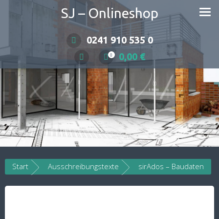
Skip
SJ – Onlineshop
to
content
0241 910 535 0
0,00
€
0
Start
Ausschreibungstexte
sirAdos – Baudaten