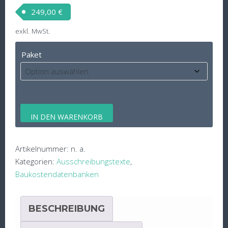
249,00
€
exkl. MwSt.
Paket
sirAdos
IN DEN WARENKORB
-
Baudaten
Menge
Artikelnummer:
n. a.
Kategorien:
Ausschreibungstexte
,
Baukostendatenbanken
BESCHREIBUNG