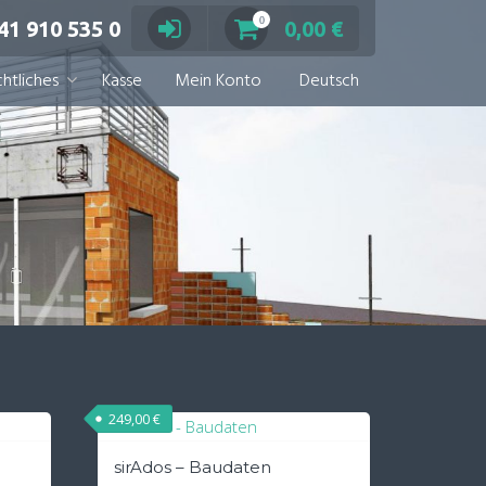
0
41 910 535 0
0,00
€
htliches
Kasse
Mein Konto
Deutsch
249,00
€
sirAdos – Baudaten