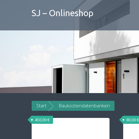
Skip
to
SJ – Onlineshop
content
Start
Baukostendatenbanken
450,00
€
80,00
€