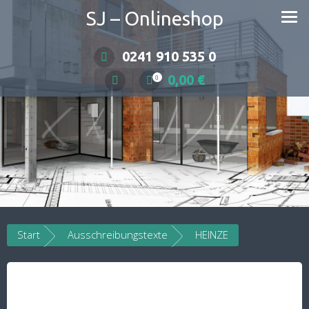
Skip
SJ – Onlineshop
to
content
0241 910 535 0
0,00
€
0
Start
Ausschreibungstexte
HEINZE